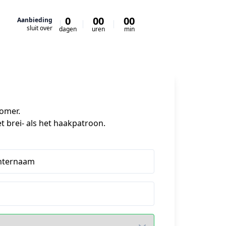
0
00
00
00
Aanbieding
sluit over
dagen
uren
min
sec
mer. 

t brei- als het haakpatroon.
hternaam