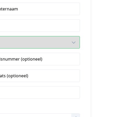
hternaam
isnummer (optioneel)
ats (optioneel)