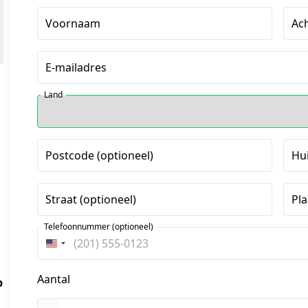
Voornaam
Ac
E-mailadres
Land
Postcode (optioneel)
Hu
Straat (optioneel)
Pla
Telefoonnummer (optioneel)
Verenigde
Staten
Aantal
+1
p