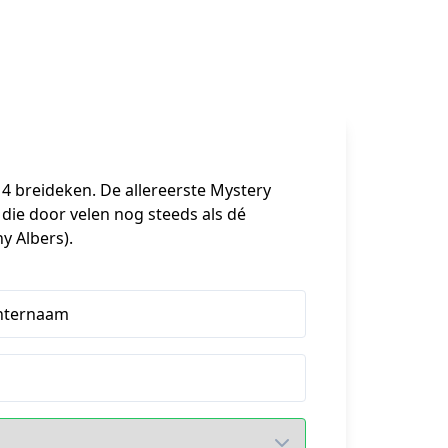
 breideken. De allereerste Mystery 
ie door velen nog steeds als dé 
 Albers).
hternaam