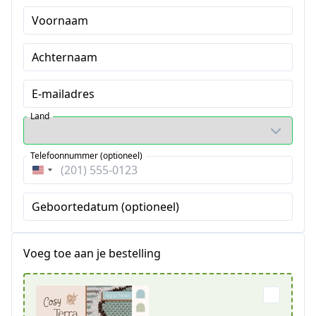
Voornaam
Achternaam
E-mailadres
Land
Telefoonnummer (optioneel)
Verenigde
Staten
Geboortedatum (optioneel)
+1
Voeg toe aan je bestelling