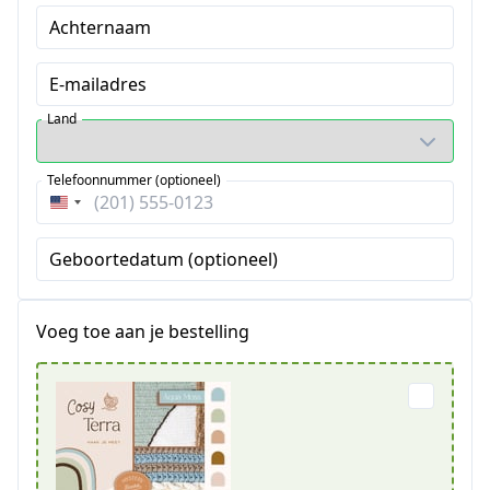
Achternaam
E-mailadres
Land
Telefoonnummer (optioneel)
Verenigde
Staten
Geboortedatum (optioneel)
+1
Voeg toe aan je bestelling