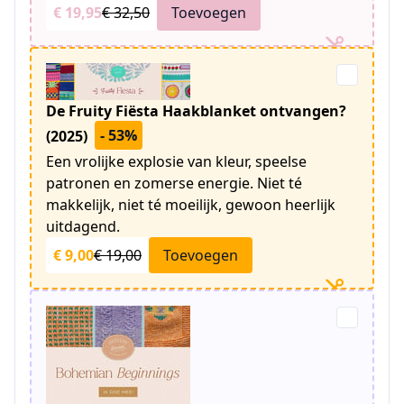
€ 19,95
€ 32,50
Toevoegen
De Fruity Fiësta Haakblanket ontvangen?
- 53%
(2025)
Een vrolijke explosie van kleur, speelse
patronen en zomerse energie. Niet té
makkelijk, niet té moeilijk, gewoon heerlijk
uitdagend.
€ 9,00
€ 19,00
Toevoegen