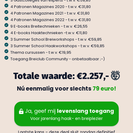
3 Gastcolleges van experts - t.w.v. €59,85
4 Patronen Magazines 2020 - t.w.v. €31,80
4 Patronen Magazines 2021 - t.w.v. €31,80
4 Patronen Magazines 2022 - t.w.v. €31,80
9 E-books Breitechnieken - t.w.v. €26,55
4 E-books Haaktechnieken -t.w.v. €11,80
3 Summer School Breiworkshops - t.w.v. €59,85
3 Summer School Haakworkshops - t.w.v. €59,85
Thema cursussen - t.w.v. €19,95
Toegang Breiclub Community -
onbetaalbaar ;-)
Totale waarde: €2.257,-
🤯
Nú eenmalig voor slechts
79 euro!
Ja, geef mij
levenslang toegang
Voor jarenlang haak- en breiplezier
Laatste kans - deze deal sluit zondag definitief