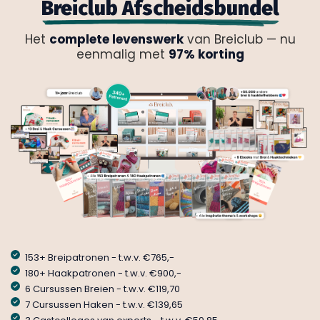
Breiclub Afscheidsbundel
Het
complete levenswerk
van Breiclub — nu
eenmalig met
97% korting
153+ Breipatronen - t.w.v. €765,-
180+ Haakpatronen - t.w.v. €900,-
6 Cursussen Breien - t.w.v. €119,70
7 Cursussen Haken - t.w.v. €139,65