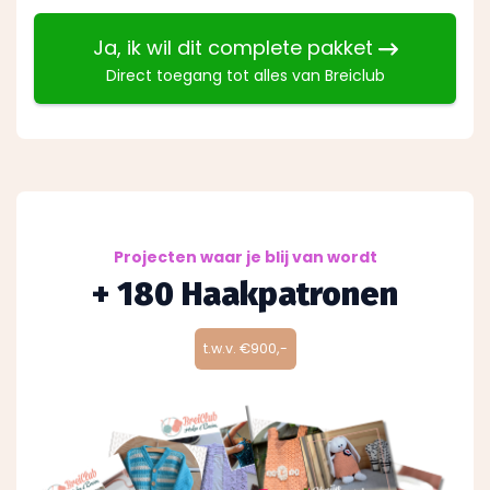
Ja, ik wil dit complete pakket
Direct toegang tot alles van Breiclub
Projecten waar je blij van wordt
+ 180 Haakpatronen
t.w.v. €900,-