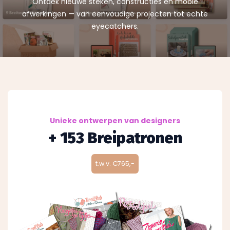
Ontdek nieuwe steken, constructies en mooie
afwerkingen
— v
an eenvoudige projecten tot echte
eyecatchers.
Unieke ontwerpen van designers
+ 153 Breipatronen
t.w.v. €765,-