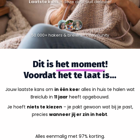
Laatste kans
– deze deal sluit definitief
50.000+ hakers & breiers • Community
Dit is
het moment
!
Voordat het te laat is...
Jouw laatste kans om
in één kee
r alles in huis te halen wat
Breiclub in
11 jaar
heeft opgebouwd.
Je hoeft
niets te kiezen
–
je pakt gewoon wat bij je past,
precies
wanneer jij er zin in hebt
.
Alles eenmalig met 97% korting.