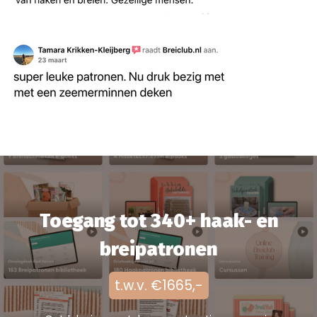
Toegang tot
340+ haak- en
breipatronen
t.w.v. €1665,-