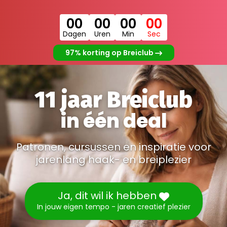
00
00
00
00
Dagen
Uren
Min
Sec
97% korting op Breiclub
11 jaar Breiclub
in één deal
Patronen, cursussen en inspiratie voor
jarenlang haak- en breiplezier
Ja, dit wil ik hebben
In jouw eigen tempo - jaren creatief plezier