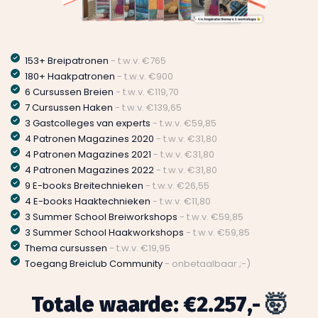
153+ Breipatronen
- t.w.v. €765
180+ Haakpatronen
- t.w.v. €900
6 Cursussen Breien
- t.w.v. €119,70
7 Cursussen Haken
- t.w.v. €139,65
3 Gastcolleges van experts
- t.w.v. €59,85
4 Patronen Magazines 2020
- t.w.v. €31,80
4 Patronen Magazines 2021
- t.w.v. €31,80
4 Patronen Magazines 2022
- t.w.v. €31,80
9 E-books Breitechnieken
- t.w.v. €26,55
4 E-books Haaktechnieken
- t.w.v. €11,80
3 Summer School Breiworkshops
- t.w.v. €59,85
3 Summer School Haakworkshops
- t.w.v. €59,85
Thema cursussen
- t.w.v. €19,95
Toegang Breiclub Community
- onbetaalbaar ;-)
Totale waarde: €2.257,-
🤯